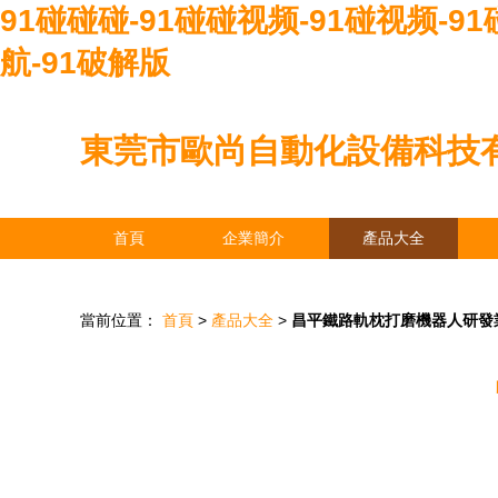
91碰碰碰-91碰碰视频-91碰视频-9
航-91破解版
東莞市歐尚自動化設備科技
首頁
企業簡介
產品大全
當前位置：
首頁
>
產品大全
>
昌平鐵路軌枕打磨機器人研發