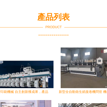
產品列表
PRODUCT
----------------
印刷機械 自主創新獲成果，產品
新型全自動衛生紙復卷機問世 
質量樹口碑
發助力生產效率革命