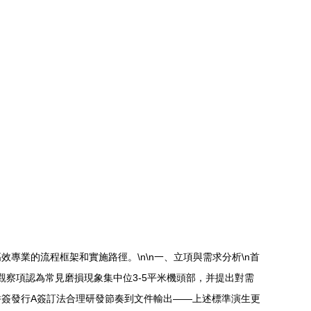
業的流程框架和實施路徑。\n\n一、立項與需求分析\n首
觀察項認為常見磨損現象集中位3-5平米機頭部，并提出對需
簽發行A簽訂法合理研發節奏到文件輸出——上述標準演生更