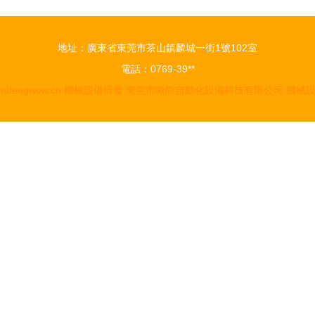
地址：廣東省東莞市茶山鎮麟城一街1號102室
電話：0769-39**
hufengwow.cn
機械設備研發
東莞市歐尚自動化設備科技有限公司
機械