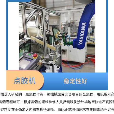
機器人研發的一般流程作為一種機械設備開發項目的全流程，用以展示高效專
定具體過程略可）根據具體的運維檢修人員反饋以及沙外場地磨軌道石實際
精砂精度在兩毫米之內標準獲得清晰。由此正式設備需求在集團審議評定并