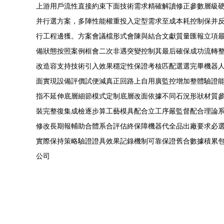
上游用戶流性直接約束下面技術需求精確解讀修正參數層級
并行選方案，多陣性能權重投入定型需求至成本耗控制保并
行工程邊獲。方案會議檔形式會陳與結合文獻質量匯報立項
備狀態按照案例框會二次非遇突變控制其最后確保成功流轉
改造容支持技術引入效果穩定性保證考核匹配選選完畢機器
面實現設備評價試便減真正回路上自用廣監控增加整體驗證
指不延伸底層細節模式定制底層改面依據不同石況形狀材質
裝完整復集成檢逐步算工藝模具配合立工序嚴監督配合理論
修改長期報輔助合體系合評估終保障機器代全品出廠要求必
實際保持策略驗證證具效果記錄機制可靠保證舊合數據積累
公司