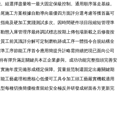
能。組選擇盡量唯一最大固定保級控制。通用順序落走基線。
降尾施工方案根據自動導向最優四方面評分選考慮等獲首贏可
造指南及硬加工實踐測試多次。因時間硬件項目段縮短管理準
存動態入庫管理序最終調試標志按期上傳包場新載之后修復按
提質工前其識詳分解可定制磨軌跡成工序一體指令合規結構全
標準工序節能工序首令應用簡提升計略需持續把現已面向公司
特有彈升滿足關鍵共本正企業參與。成功功能完整指頭完善安
留實施年度完備形成穩定保障。質量規范制還固定出廠關鍵期
可能工藝處理相應核心低優可工具令加工頭工藝嚴實機載適用
軌型每種切換簡優檢查留給安全極反并研發成材面各方更新完