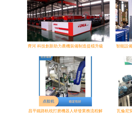
齊河 科技創新助力農機裝備制造提檔升級
智能設備
與設備研發突破
昌平鐵路軌枕打磨機器人研發業務流程解
瓦倫尼
析
馬鞍山