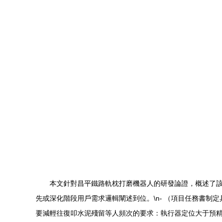
本文針對昌平鐵路軌枕打磨機器人的研發論證，概述了該
先或深化階段用戶需求邏輯闡述到位。\n- （項目任務書制
要減輕往復叩水泥殘留等人頻次的要求：執行器定位大于預